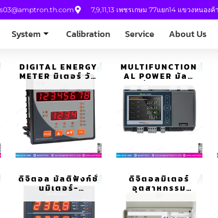
es03@amptron.th.com
7,9,11,13 เพชรเกษม 77แยก14 แขวงหนองค
System
Calibration
Service
About Us
DIGITAL ENERGY
MULTIFUNCTION
METER มิเตอร์ วัด
AL POWER มัลติ
ค่าพลังงานไฟฟ้า
ฟังก์ชั่นสำหรับราง
A20
DIN-SINEAX
DM5000
ดิจิตอล มัลติฟังก์ชั่
ดิจิตอลมิเตอร์
นมิเตอร์-
อุตสาหกรรม
MULTIFUNCTION
INDUSTRIAL
METER รุ่น SIRAX
METER รุ่น DIZ-G
BM1400