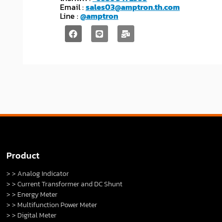
Email :
sales03@amptron.th.com
Line :
@amptron
Product
> > Analog Indicator
> > Current Transformer and DC Shunt
> > Energy Meter
> > Multifunction Power Meter
> > Digital Meter