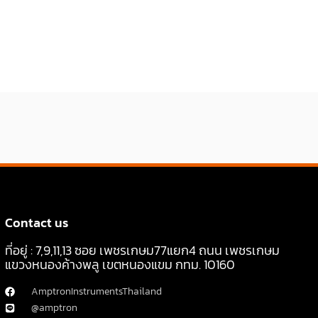
Contact us
ที่อยู่ : 7,9,11,13 ซอย เพชรเกษม77แยก4 ถนน เพชรเกษม
แขวงหนองค้างพลู เขตหนองแขม กทม. 10160
AmptronInstrumentsThailand
@amptron