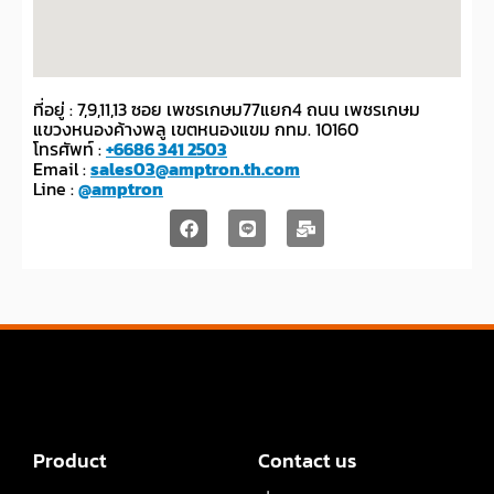
ที่อยู่ : 7,9,11,13 ซอย เพชรเกษม77แยก4 ถนน เพชรเกษม
แขวงหนองค้างพลู เขตหนองแขม กทม. 10160
โทรศัพท์ :
+6686 341 2503
Email :
sales03@amptron.th.com
Line :
@amptron
Product
Contact us