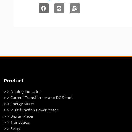
Product
> > Analog Indicator
> > Current Transformer and DC Shunt
> > Energy Meter
> > Multifunction Power Meter
> > Digital Meter
> > Transducer
> > Relay