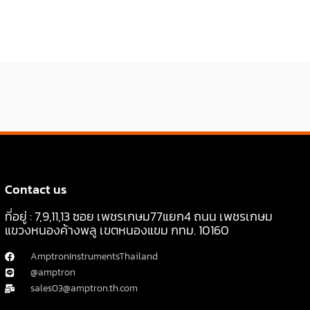
Contact us
ที่อยู่ : 7,9,11,13 ซอย เพชรเกษม77แยก4 ถนน เพชรเกษม
แขวงหนองค้างพลู เขตหนองแขม กทม. 10160
AmptronInstrumentsThailand
@amptron
sales03@amptron.th.com