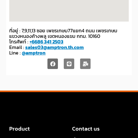
ที่อยู่ : 7,9,11,13 ซอย เพชรเกษม77แยก4 ถนน เพชรเกษม
แขวงหนองค้างพลู เขตหนองแขม กทม. 10160
โทรศัพท์ :
+6686 341 2503
Email :
sales03@amptron.th.com
Line :
@amptron
Product
Contact us