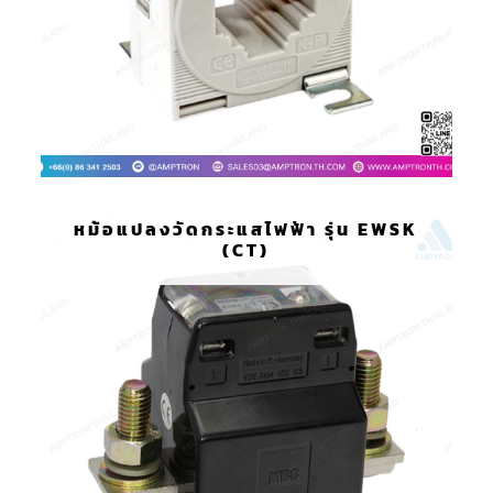
หม้อแปลงวัดกระแสไฟฟ้า รุ่น EWSK
(CT)