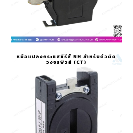
หม้อแปลงกระแสซีรีส์ NH สำหรับตัวตัด
วงจรฟิวส์ (CT)