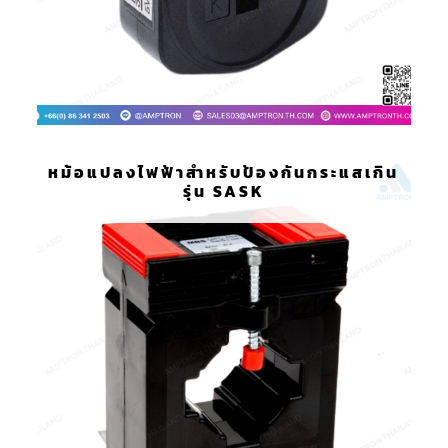
หม้อแปลงไฟฟ้าสำหรับป้องกันกระแสเกิน
รุ่น SASK