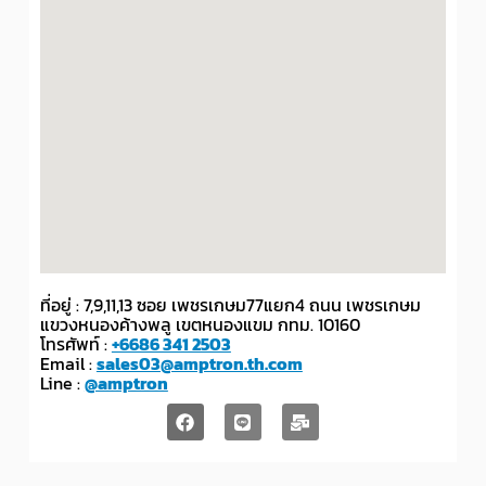
ที่อยู่ : 7,9,11,13 ซอย เพชรเกษม77แยก4 ถนน เพชรเกษม
แขวงหนองค้างพลู เขตหนองแขม กทม. 10160
โทรศัพท์ :
+6686 341 2503
Email :
sales03@amptron.th.com
Line :
@amptron