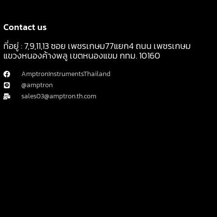
Contact us
ที่อยู่ : 7,9,11,13 ซอย เพชรเกษม77แยก4 ถนน เพชรเกษม
แขวงหนองค้างพลู เขตหนองแขม กทม. 10160
AmptronInstrumentsThailand
@amptron
sales03@amptron.th.com