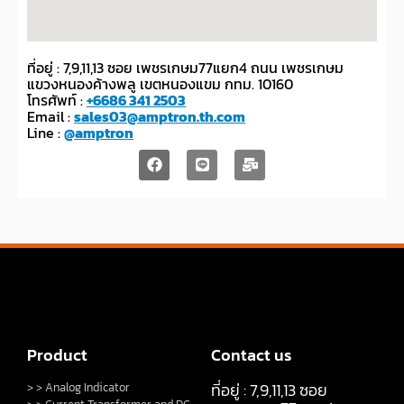
ที่อยู่ : 7,9,11,13 ซอย เพชรเกษม77แยก4 ถนน เพชรเกษม
แขวงหนองค้างพลู เขตหนองแขม กทม. 10160
โทรศัพท์ :
+6686 341 2503
Email :
sales03@amptron.th.com
Line :
@amptron
Product
Contact us
ที่อยู่ : 7,9,11,13 ซอย
> > Analog Indicator