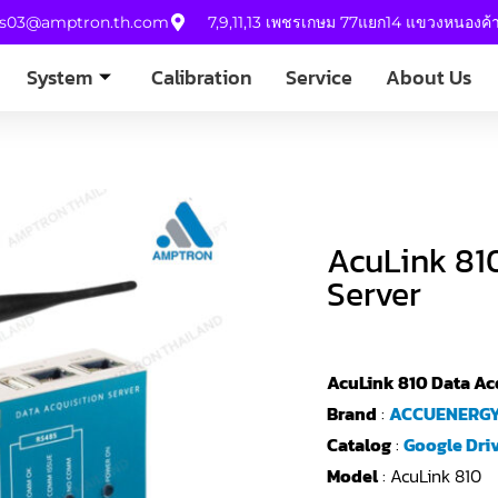
es03@amptron.th.com
7,9,11,13 เพชรเกษม 77แยก14 แขวงหนองค
System
Calibration
Service
About Us
AcuLink 81
Server
AcuLink 810 Data Ac
Brand
:
ACCUENERG
Catalog
:
Google Dri
Model
: AcuLink 810