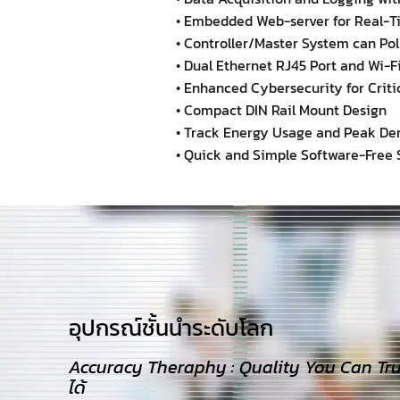
• Embedded Web-server for Real-T
• Controller/Master System can Pol
• Dual Ethernet RJ45 Port and Wi
• Enhanced Cybersecurity for Criti
• Compact DIN Rail Mount Design
• Track Energy Usage and Peak D
• Quick and Simple Software-Free
อุปกรณ์ชั้นนำระดับโลก​
Accuracy Theraphy : Quality You Can Trust
ได้