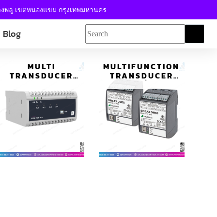
้างพลู เขตหนองแขม กรุงเทพมหานคร
Blog
MULTI
MULTIFUNCTION
TRANSDUCER
TRANSDUCER
มัลติทรานสดิว
มัลติฟังก์ชั่น ทราน
เซอร์ รุ่น RISH
สดิวเซอร์ SINEAX
CON-M