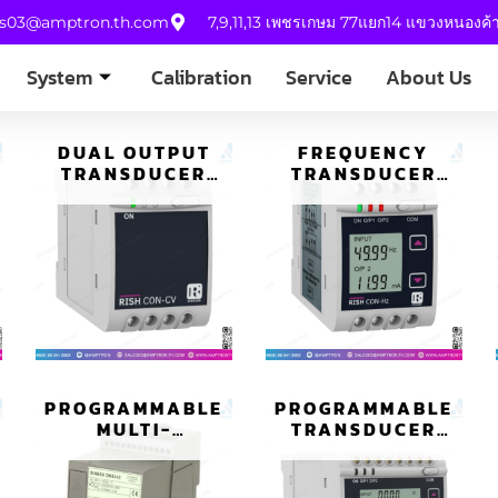
es03@amptron.th.com
7,9,11,13 เพชรเกษม 77แยก14 แขวงหนองค
System
Calibration
Service
About Us
DUAL OUTPUT
FREQUENCY
TRANSDUCER
TRANSDUCER
ทรานสดิวเซอร์
ทรานสดิวเซอร์
เอาต์พุตคู่ รุ่น RISH
สำหรับการวัด
ความถี่ รุ่น RISH
CON-HZ
PROGRAMMABLE
PROGRAMMABLE
MULTI-
TRANSDUCER
TRANSDUCERS
ทรานสดิวเซอร์
มัลติทรานสดิว
กำลังที่ตั้งโปรแกรม
เซอร์ รุ่น SINEAX
ได้ รุ่น RISH