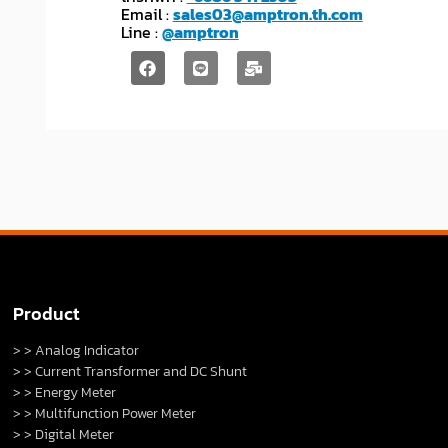
Email :
sales03@amptron.th.com
Line :
@amptron
Product
> > Analog Indicator
> > Current Transformer and DC Shunt
> > Energy Meter
> > Multifunction Power Meter
> > Digital Meter