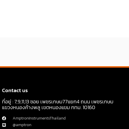
Contact us
ที่อยู่ : 7,9,11,13 ซอย เพชรเกษม77แยก4 ถนน เพชรเกษม
แขวงหนองค้างพลู เขตหนองแขม กทม. 10160
AmptronInstrumentsThailand
@amptron