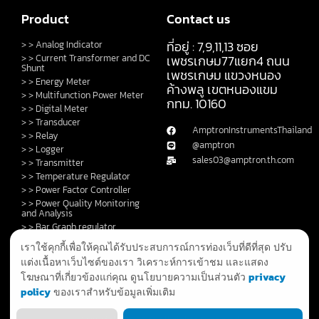
Product
Contact us
ที่อยู่ : 7,9,11,13 ซอย
> > Analog Indicator
> > Current Transformer and DC
เพชรเกษม77แยก4 ถนน
Shunt
เพชรเกษม แขวงหนอง
> > Energy Meter
ค้างพลู เขตหนองแขม
> > Multifunction Power Meter
กทม. 10160
> > Digital Meter
> > Transducer
AmptronInstrumentsThailand
> > Relay
@amptron
> > Logger
sales03@amptron.th.com
> > Transmitter
> > Temperature Regulator
> > Power Factor Controller
> > Power Quality Monitoring
and Analysis
> > Bar Graph regulator
> > Control Switch and Lamp
เราใช้คุกกี้เพื่อให้คุณได้รับประสบการณ์การท่องเว็บที่ดีที่สุด ปรับ
> > DC Shunt
แต่งเนื้อหาเว็บไซต์ของเรา วิเคราะห์การเข้าชม และแสดง
> > Fault Annunciator
privacy
โฆษณาที่เกี่ยวข้องแก่คุณ ดูนโยบายความเป็นส่วนตัว
> > GPS Clock and System
policy
ของเราสำหรับข้อมูลเพิ่มเติม
> > Privacy Policy