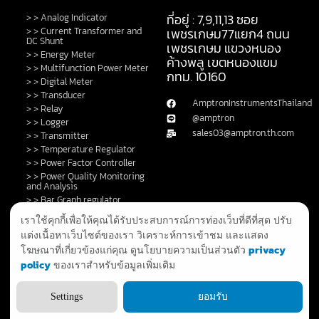
ที่อยู่ : 7,9,11,13 ซอย
> > Analog Indicator
> > Current Transformer and
เพชรเกษม77แยก4 ถนน
DC Shunt
เพชรเกษม แขวงหนอง
> > Energy Meter
ค้างพลู เขตหนองแขม
> > Multifunction Power Meter
กทม. 10160
> > Digital Meter
> > Transducer
AmptronInstrumentsThailand
> > Relay
@amptron
> > Logger
sales03@amptron.th.com
> > Transmitter
> > Temperature Regulator
> > Power Factor Controller
> > Power Quality Monitoring
and Analysis
> > Bar Graph regulator
> > Control Switch and Lamp
เราใช้คุกกี้เพื่อให้คุณได้รับประสบการณ์การท่องเว็บที่ดีที่สุด ปรับ
> > DC Shunt
แต่งเนื้อหาเว็บไซต์ของเรา วิเคราะห์การเข้าชม และแสดง
> > Fault Annunciator
privacy
โฆษณาที่เกี่ยวข้องแก่คุณ ดูนโยบายความเป็นส่วนตัว
> > GPS Clock and System
policy
ของเราสำหรับข้อมูลเพิ่มเติม
> > Privacy Policy
Copyright 2025 © All rights Reserved.
Settings
ยอมรับ