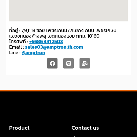
ที่อยู่ : 7,9,11,13 ซอย เพชรเกษม77แยก4 ถนน เพชรเกษม
แขวงหนองค้างพลู เขตหนองแขม กทม. 10160
โทรศัพท์ :
+6686 341 2503
Email :
sales03@amptron.th.com
Line :
@amptron
Product
Contact us