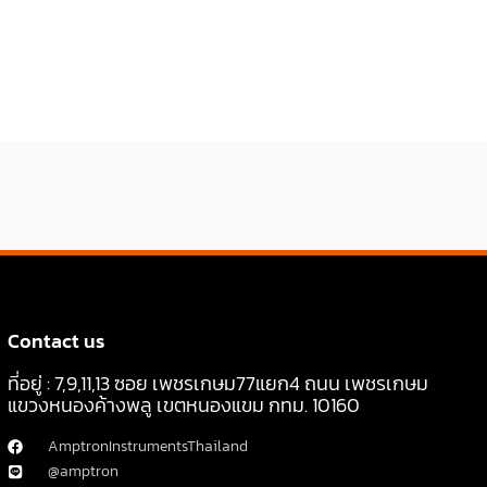
Contact us
ที่อยู่ : 7,9,11,13 ซอย เพชรเกษม77แยก4 ถนน เพชรเกษม
แขวงหนองค้างพลู เขตหนองแขม กทม. 10160
AmptronInstrumentsThailand
@amptron