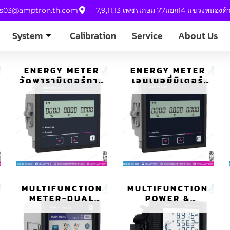
es03@amptron.th.com
7,9,11,13 เพชรเกษม 77แยก14 แขวงหนองค
System
Calibration
Service
About Us
ENERGY METER
ENERGY METER
วัดพารามิเตอร์ทาง
เอนเนอยี่มิเตอร์
ไฟฟ้าแยกพลังงาน
วัดพารามิเตอร์ทาง
แบบ DUAL
ไฟฟ้า RISH EM
SOURCE
MULTIFUNCTION
MULTIFUNCTION
METER-DUAL
POWER &
SOURCE มัลติฟัง
ENERGY มิเตอร์
ก์ชั่นมิเตอร์ RISH
พลังงานมัลติฟัง
EM 3490DSI
ก์ชั่น รุ่น ACUVIM-