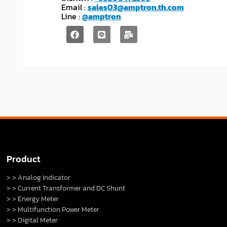
Email :
sales03@amptron.th.com
Line :
@amptron
Product
> > Analog Indicator
> > Current Transformer and DC Shunt
> > Energy Meter
> > Multifunction Power Meter
> > Digital Meter