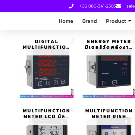
+66 086-341-2503
sal
Home
Brand
Product
DIGITAL
ENERGY METER
MULTIFUNCTION
มิเตอร์วัดพลังงาน
ดิจิตอลมัลติฟัง
ไฟฟ้า รุ่น RISH
ก์ชั่น รุ่น RISH
EM3490SS
DELTA
MULTIFUNCTION
MULTIFUNCTION
METER LCD มัลติ
METER RISH
ฟังก์ชั่นมิเตอร์ รุ่น
MASTER 3480
RISH LM 1360-
TOUCH SCREEN
1350