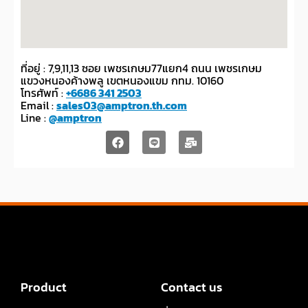
ที่อยู่ : 7,9,11,13 ซอย เพชรเกษม77แยก4 ถนน เพชรเกษม
แขวงหนองค้างพลู เขตหนองแขม กทม. 10160
โทรศัพท์ :
+6686 341 2503
Email :
sales03@amptron.th.com
Line :
@amptron
Product
Contact us