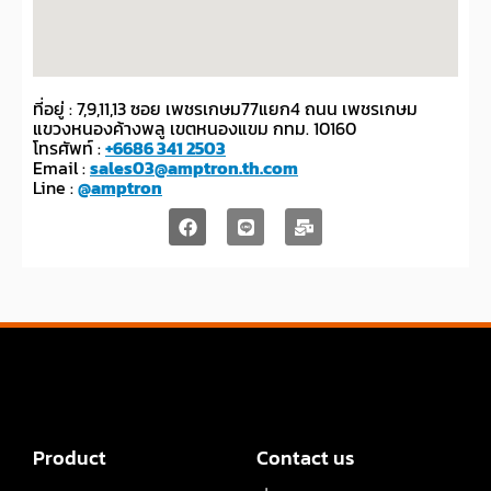
ที่อยู่ : 7,9,11,13 ซอย เพชรเกษม77แยก4 ถนน เพชรเกษม
แขวงหนองค้างพลู เขตหนองแขม กทม. 10160
โทรศัพท์ :
+6686 341 2503
Email :
sales03@amptron.th.com
Line :
@amptron
Product
Contact us