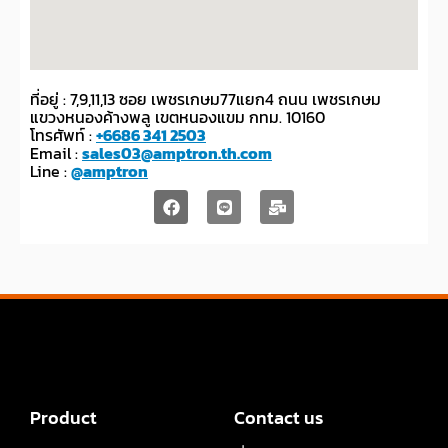
ที่อยู่ : 7,9,11,13 ซอย เพชรเกษม77แยก4 ถนน เพชรเกษม
แขวงหนองค้างพลู เขตหนองแขม กทม. 10160
โทรศัพท์ :
+6686 341 2503
Email :
sales03@amptron.th.com
Line :
@amptron
Product
Contact us