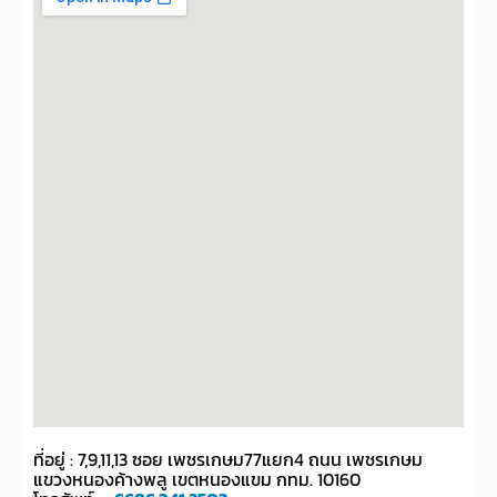
ที่อยู่ : 7,9,11,13 ซอย เพชรเกษม77แยก4 ถนน เพชรเกษม
แขวงหนองค้างพลู เขตหนองแขม กทม. 10160