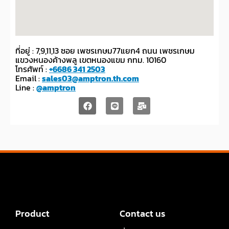
ที่อยู่ : 7,9,11,13 ซอย เพชรเกษม77แยก4 ถนน เพชรเกษม
แขวงหนองค้างพลู เขตหนองแขม กทม. 10160
โทรศัพท์ :
+6686 341 2503
Email :
sales03@amptron.th.com
Line :
@amptron
Product
Contact us