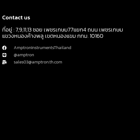
Contact us
ที่อยู่ : 7,9,11,13 ซอย เพชรเกษม77แยก4 ถนน เพชรเกษม
แขวงหนองค้างพลู เขตหนองแขม กทม. 10160
AmptronInstrumentsThailand
@amptron
sales03@amptron.th.com