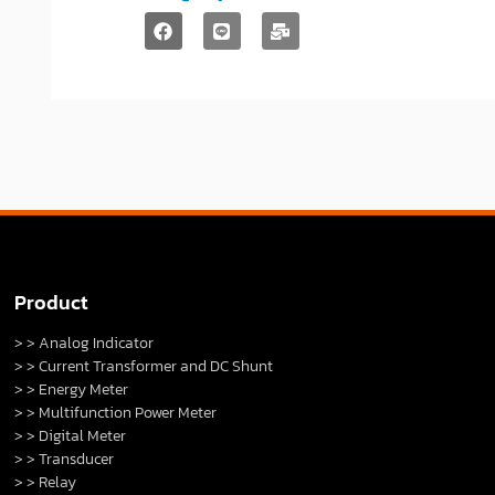
Product
> > Analog Indicator
> > Current Transformer and DC Shunt
> > Energy Meter
> > Multifunction Power Meter
> > Digital Meter
> > Transducer
> > Relay