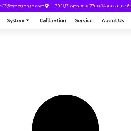
es03@amptron.th.com
7,9,11,13 เพชรเกษม 77แยก14 แขวงหนองค
System
Calibration
Service
About Us