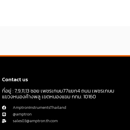
Contact us
ที่อยู่ : 7,9,11,13 ซอย เพชรเกษม77แยก4 ถนน เพชรเกษม
แขวงหนองค้างพลู เขตหนองแขม กทม. 10160
AmptronInstrumentsThailand
@amptron
sales03@amptron.th.com