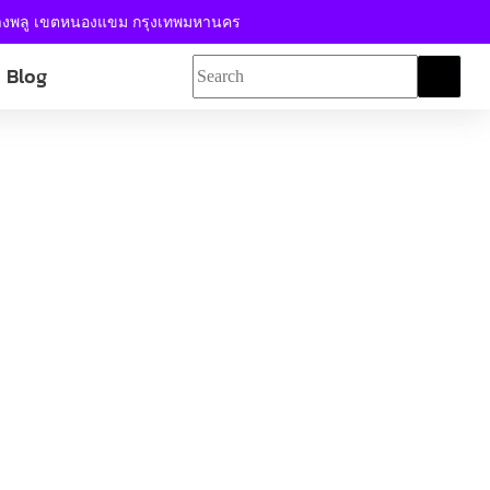
้างพลู เขตหนองแขม กรุงเทพมหานคร
Blog