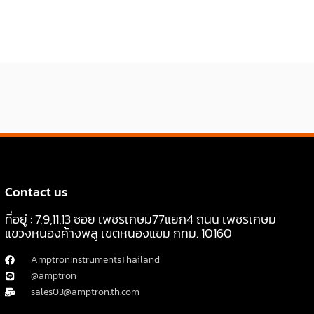
Contact us
ที่อยู่ : 7,9,11,13 ซอย เพชรเกษม77แยก4 ถนน เพชรเกษม
แขวงหนองค้างพลู เขตหนองแขม กทม. 10160
AmptronInstrumentsThailand
@amptron
sales03@amptron.th.com