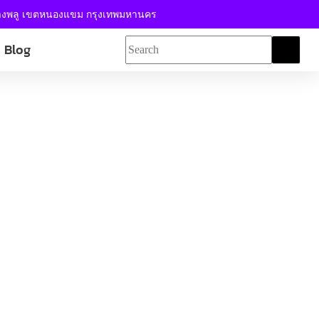
้างพลู เขตหนองแขม กรุงเทพมหานคร
Blog