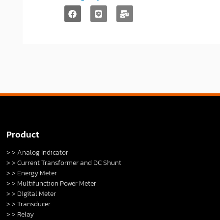
Product
> > Analog Indicator
> > Current Transformer and DC Shunt
> > Energy Meter
> > Multifunction Power Meter
> > Digital Meter
> > Transducer
> > Relay