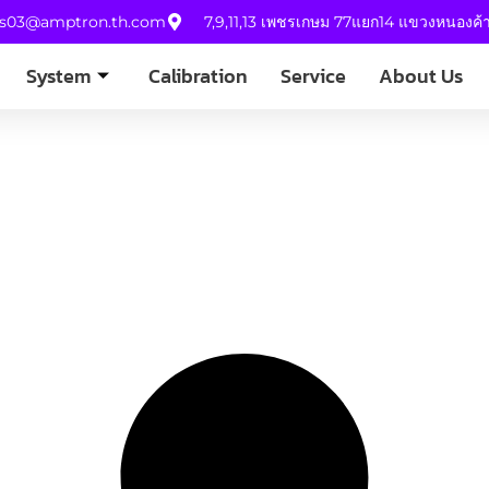
es03@amptron.th.com
7,9,11,13 เพชรเกษม 77แยก14 แขวงหนองค
System
Calibration
Service
About Us