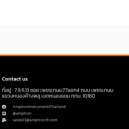
Contact us
ที่อยู่ : 7,9,11,13 ซอย เพชรเกษม77แยก4 ถนน เพชรเกษม
แขวงหนองค้างพลู เขตหนองแขม กทม. 10160
AmptronInstrumentsThailand
@amptron
sales03@amptron.th.com