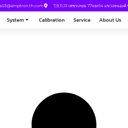
es03@amptron.th.com
7,9,11,13 เพชรเกษม 77แยก14 แขวงหนองค
System
Calibration
Service
About Us