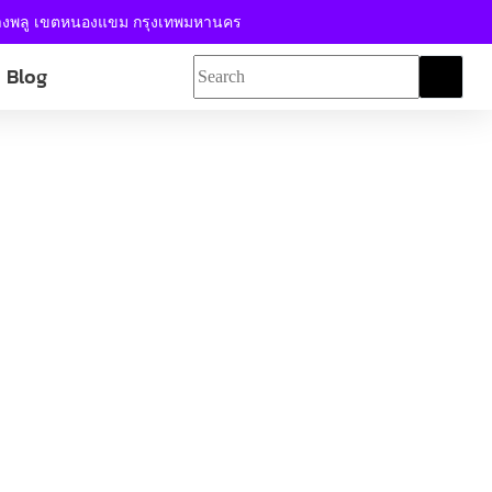
้างพลู เขตหนองแขม กรุงเทพมหานคร
Blog