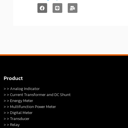
Product
> > Analog Indicator
> > Current Transformer and DC Shunt
> > Energy Meter
> > Multifunction Power Meter
> > Digital Meter
> > Transducer
> > Relay