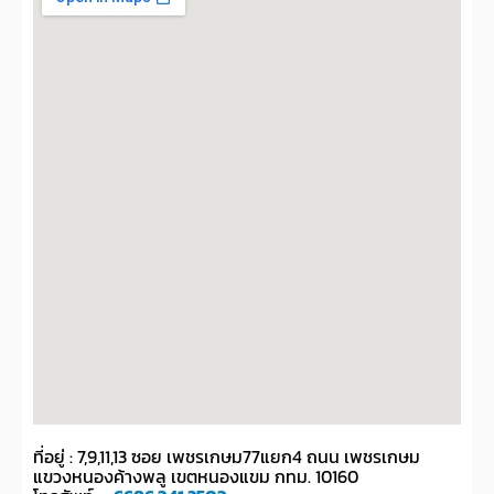
ที่อยู่ : 7,9,11,13 ซอย เพชรเกษม77แยก4 ถนน เพชรเกษม
แขวงหนองค้างพลู เขตหนองแขม กทม. 10160