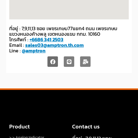
ที่อยู่ : 7,9,11,13 ซอย เพชรเกษม77แยก4 ถนน เพชรเกษม
แขวงหนองค้างพลู เขตหนองแขม กทม. 10160
โทรศัพท์ :
+6686 341 2503
Email :
sales03@amptron.th.com
Line :
@amptron
Product
Contact us
> > Analog Indicator