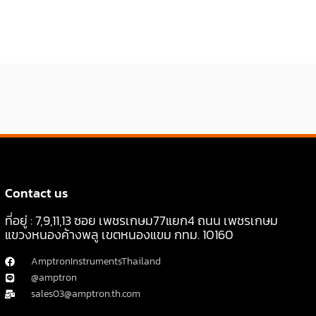
Contact us
ที่อยู่ : 7,9,11,13 ซอย เพชรเกษม77แยก4 ถนน เพชรเกษม
แขวงหนองค้างพลู เขตหนองแขม กทม. 10160
AmptronInstrumentsThailand
@amptron
sales03@amptron.th.com