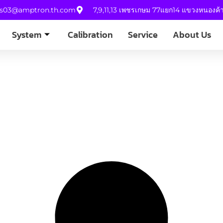
es03@amptron.th.com
7,9,11,13 เพชรเกษม 77แยก14 แขวงหนองค
System
Calibration
Service
About Us