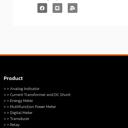
Product
> > Analog Indicator
> > Current Transformer and DC Shunt
> > Energy Meter
> > Multifunction Power Meter
> > Digital Meter
> > Transducer
> > Relay