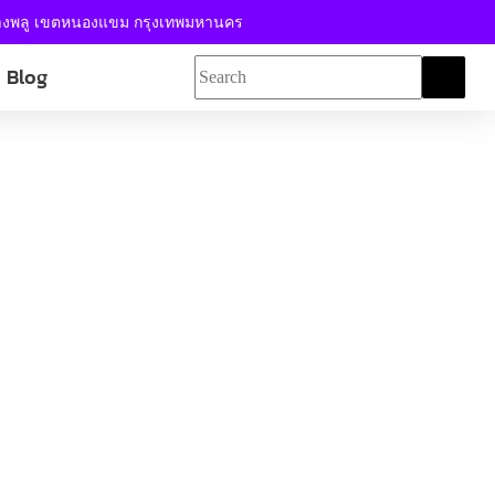
้างพลู เขตหนองแขม กรุงเทพมหานคร
Blog