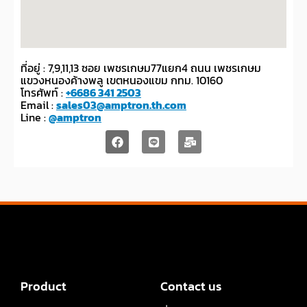
ที่อยู่ : 7,9,11,13 ซอย เพชรเกษม77แยก4 ถนน เพชรเกษม
แขวงหนองค้างพลู เขตหนองแขม กทม. 10160
โทรศัพท์ :
+6686 341 2503
Email :
sales03@amptron.th.com
Line :
@amptron
Product
Contact us