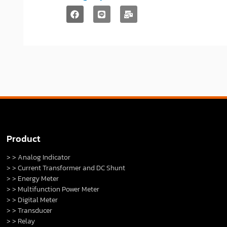
Product
> > Analog Indicator
> > Current Transformer and DC Shunt
> > Energy Meter
> > Multifunction Power Meter
> > Digital Meter
> > Transducer
> > Relay