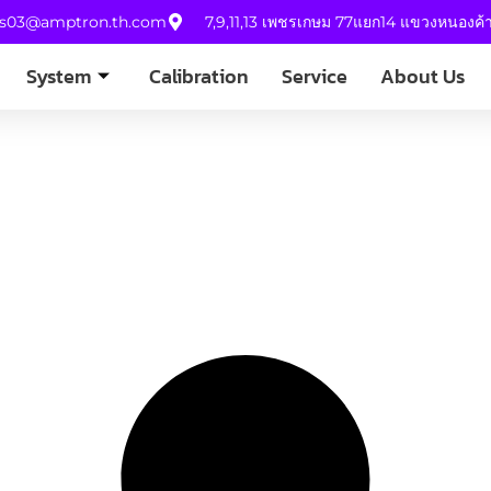
es03@amptron.th.com
7,9,11,13 เพชรเกษม 77แยก14 แขวงหนองค
System
Calibration
Service
About Us