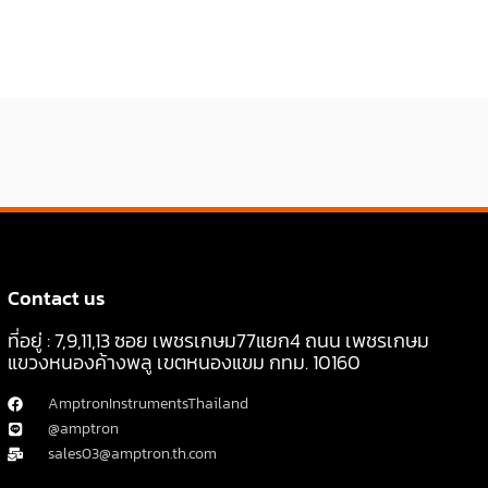
Contact us
ที่อยู่ : 7,9,11,13 ซอย เพชรเกษม77แยก4 ถนน เพชรเกษม
แขวงหนองค้างพลู เขตหนองแขม กทม. 10160
AmptronInstrumentsThailand
@amptron
sales03@amptron.th.com