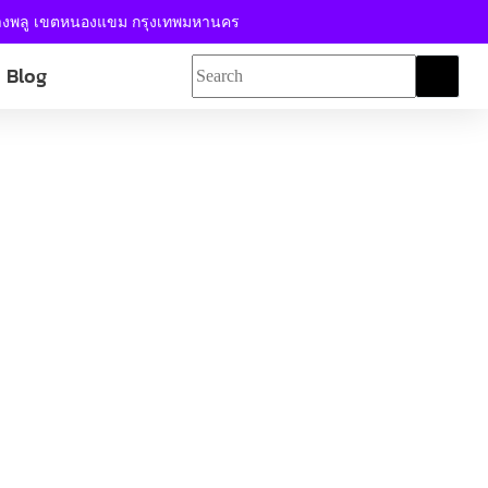
้างพลู เขตหนองแขม กรุงเทพมหานคร
Blog