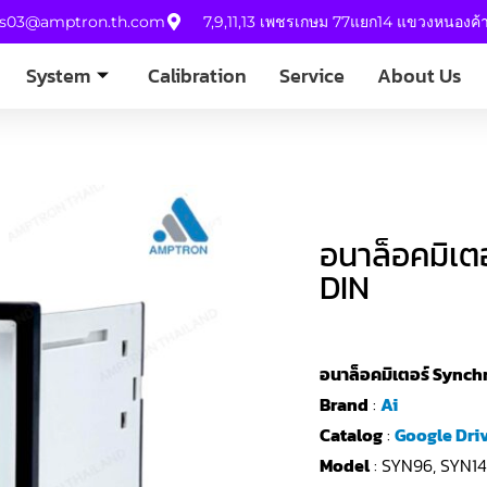
es03@amptron.th.com
7,9,11,13 เพชรเกษม 77แยก14 แขวงหนองค
System
Calibration
Service
About Us
อนาล็อคมิเต
DIN
อนาล็อคมิเตอร์ Synch
Brand
:
Ai
Catalog
:
Google Dri
Model
: SYN96, SYN1