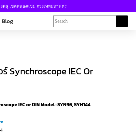
้างพลู เขตหนองแขม กรุงเทพมหานคร
Blog
อร์ Synchroscope IEC Or
roscope IEC or DIN Model : SYN96, SYN144
ve
44