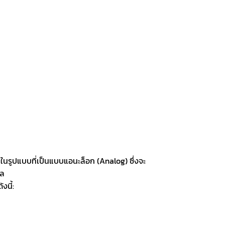
นรูปแบบที่เป็นแบบแอนะล็อก (Analog) ซึ่งจะ
ัล
นี้:
DC) หรือกระแสสลับ (AC)
ากับวงจรแบบอนุกรมเพื่อให้กระแสไฟฟ้าไหล