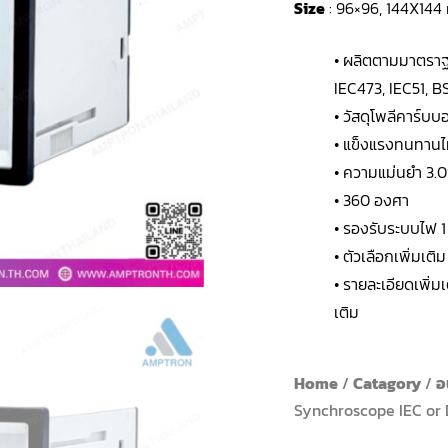
Size
: 96×96, 144X144
• ผลิตตามมาตราฐ
IEC473, IEC51, B
• วัสดุโพลีคาร์
• แข็งแรงทนทานไ
• ความแม่นยำ 3.0
• 360 องศา
• รองรับระบบไฟ 1
• ตัวเลือกเพิ่มเต
• รายละเอียดเพิ่
เติม
Home
/
Catagory
/
อ
Synchroscope IEC or 