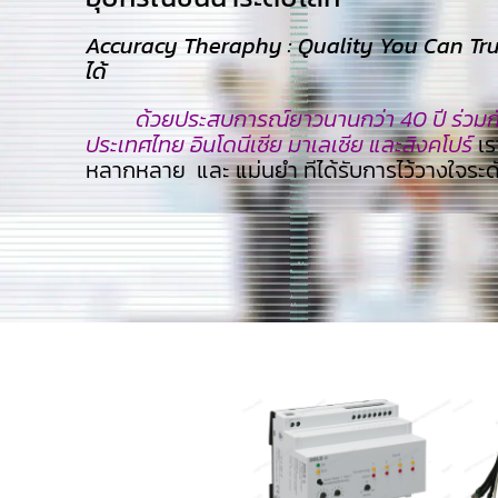
Accuracy Theraphy : Quality You Can Trust
ได้
ด้วยประสบการณ์ยาวนานกว่า 40 ปี ร่วมกับ
ประเทศไทย อินโดนีเซีย มาเลเซีย และสิงคโปร์
เร
หลากหลาย และ แม่นยำ ทีไ่ด้รับการไว้วางใจระ