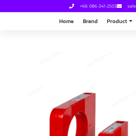
+66 086-341-2503
sal
Home
Brand
Product