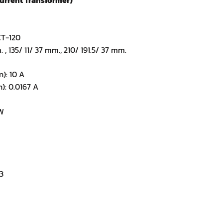
CT-120
 , 135/ 11/ 37 mm., 210/ 191.5/ 37 mm.
n): 10 A
n): 0.0167 A
mW
3