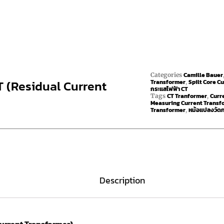
Camille Bauer
Categories
 (Residual Current
Transformer
Spilt Core C
,
กระแสไฟฟ้า CT
CT Tranformer
Curr
Tags
,
Measuring Current Transf
Transformer
หม้อแปลงวัด
,
Description
urrent Transformer)