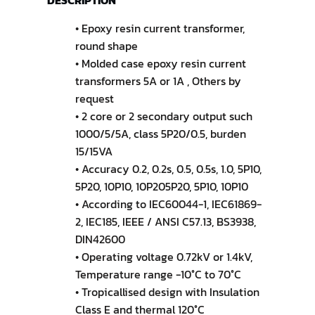
• Epoxy resin current transformer,
round shape
• Molded case epoxy resin current
transformers 5A or 1A , Others by
request
• 2 core or 2 secondary output such
1000/5/5A, class 5P20/0.5, burden
15/15VA
• Accuracy 0.2, 0.2s, 0.5, 0.5s, 1.0, 5P10,
5P20, 10P10, 10P205P20, 5P10, 10P10
• According to IEC60044-1, IEC61869-
2, IEC185, IEEE / ANSI C57.13, BS3938,
DIN42600
• Operating voltage 0.72kV or 1.4kV,
Temperature range -10°C to 70°C
• Tropicallised design with Insulation
Class E and thermal 120°C