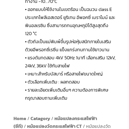
ทำงาน -10…70°C
• ออกแบบให้ใช้งานในเขตร้อน เป็นฉนวน class E
ประเภทโพลีเอสเตอร์ ยูริเทน อีพอคซี่ เมราไมน์ และ
พินอลเรซิน ซึ่งสามารถทนอุณหภูมิได้สูงสุดถึง
120 °C
• ตัวถังเป็นแม่พิมพ์ขื้นรูปห่อหุ้มสนิทภายในเสริม
ด้วยอีพรอกซี่เรซิ่น แข็งแกร่งทนทานใช้ยาวนาน
• แรงดันทดสอบ 4kV 50Hz 1นาที เลือกเสริม 12kV,
24kV, 36kV ใช้กับสายไฟ
• เหมาะสำหรับบัสบาร์ หรือสายไฟขนาดใหญ่
• ตัวเลือกเพิ่มเติม : ผลทดสอบ
• รายละเอียดเพิ่มเติมอื่นๆ ความต้องการพิเศษ
กรุณาสอบถามเพิ่มเติม
Home
/
Catagory
/
หม้อแปลงกระแสไฟฟ้า
(ซีที)
/
หม้อแปลงวัดกระแสไฟฟ้า CT
/ หม้อแปลงวัด