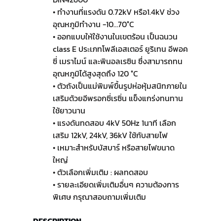
• ทำงานที่แรงดัน 0.72kV หรือ1.4kV ช่วง
อุณหภูมิทำงาน -10…70°C
• ออกแบบให้ใช้งานในเขตร้อน เป็นฉนวน
class E ประเภทโพลีเอสเตอร์ ยูริเทน อีพอค
ซี่ เมราไมน์ และพินอลเรซิน ซึ่งสามารถทน
อุณหภูมิได้สูงสุดถึง 120 °C
• ตัวถังเป็นแม่พิมพ์ขื้นรูปห่อหุ้มสนิทภายใน
เสริมด้วยอีพรอกซี่เรซิ่น แข็งแกร่งทนทาน
ใช้ยาวนาน
• แรงดันทดสอบ 4kV 50Hz 1นาที เลือก
เสริม 12kV, 24kV, 36kV ใช้กับสายไฟ
• เหมาะสำหรับบัสบาร์ หรือสายไฟขนาด
ใหญ่
• ตัวเลือกเพิ่มเติม : ผลทดสอบ
• รายละเอียดเพิ่มเติมอื่นๆ ความต้องการ
พิเศษ กรุณาสอบถามเพิ่มเติม
DESCRIPTION