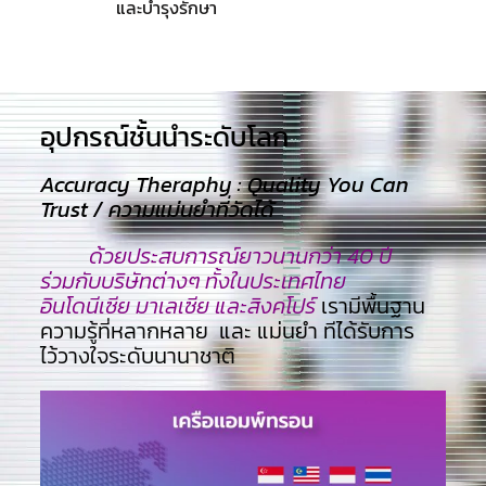
และบำรุงรักษา
อุปกรณ์ชั้นนำระดับโลก​
Accuracy Theraphy : Quality You Can
Trust / ความแม่นยำที่วัดได้
ด้วยประสบการณ์ยาวนานกว่า 40 ปี
ร่วมกับบริษัทต่างๆ ทั้งในประเทศไทย
อินโดนีเซีย มาเลเซีย และสิงคโปร์
เรามีพื้นฐาน
ความรู้ที่หลากหลาย และ แม่นยำ ทีไ่ด้รับการ
ไว้วางใจระดับนานาชาติ