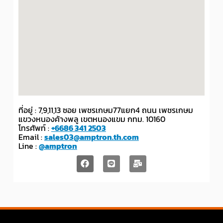
ที่อยู่ : 7,9,11,13 ซอย เพชรเกษม77แยก4 ถนน เพชรเกษม
แขวงหนองค้างพลู เขตหนองแขม กทม. 10160
โทรศัพท์ :
+6686 341 2503
Email :
sales03@amptron.th.com
Line :
@amptron