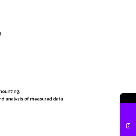
้
 mounting.
→
and analysis of measured data