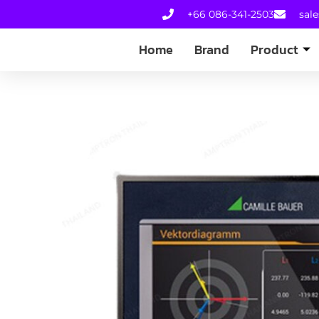
+66 086-341-2503
sal
Home
Brand
Product