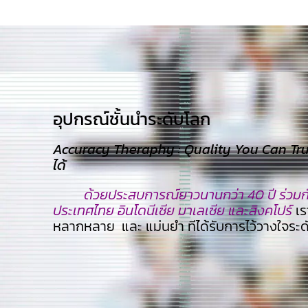
อุปกรณ์ชั้นนำระดับโลก​
Accuracy Theraphy : Quality You Can Trust
ได้
ด้วยประสบการณ์ยาวนานกว่า 40 ปี ร่วมกับ
ประเทศไทย อินโดนีเซีย มาเลเซีย และสิงคโปร์
เร
หลากหลาย และ แม่นยำ ทีไ่ด้รับการไว้วางใจระ