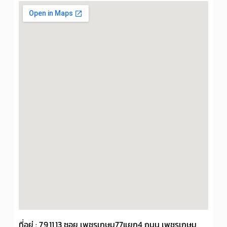
ที่อยู่ : 7,9,11,13 ซอย เพชรเกษม77แยก4 ถนน เพชรเกษม