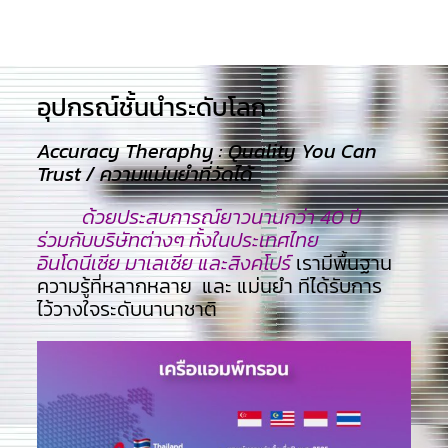
อุปกรณ์ชั้นนำระดับโลก​
Accuracy Theraphy : Quality You Can
Trust / ความแม่นยำที่วัดได้
ด้วยประสบการณ์ยาวนานกว่า 40 ปี
ร่วมกับบริษัทต่างๆ ทั้งในประเทศไทย
อินโดนีเซีย มาเลเซีย และสิงคโปร์
เรามีพื้นฐาน
ความรู้ที่หลากหลาย และ แม่นยำ ทีไ่ด้รับการ
ไว้วางใจระดับนานาชาติ