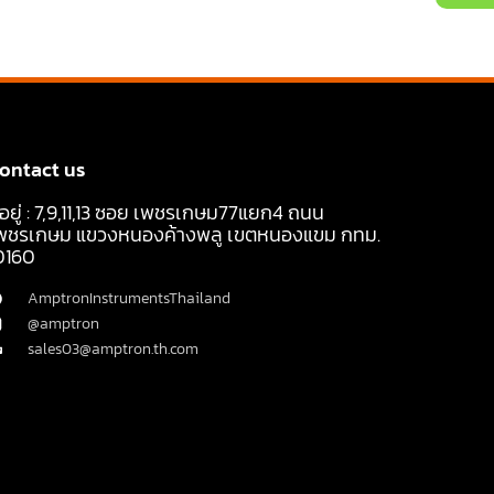
ontact us
ี่อยู่ : 7,9,11,13 ซอย เพชรเกษม77แยก4 ถนน
พชรเกษม แขวงหนองค้างพลู เขตหนองแขม กทม.
0160
AmptronInstrumentsThailand
@amptron
sales03@amptron.th.com