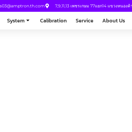
es03@amptron.th.com
7,9,11,13 เพชรเกษม 77แยก14 แขวงหนองค
System
Calibration
Service
About Us