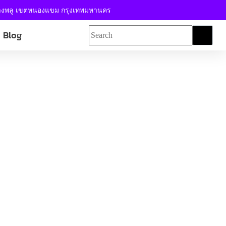
้างพลู เขตหนองแขม กรุงเทพมหานคร
Blog