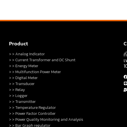
Product
C
ท
> > Analog Indicator
เ
> > Current Transformer and DC Shunt
1
> > Energy Meter
> > Multifunction Power Meter
> > Digital Meter
> > Transducer
> > Relay
> > Logger
> > Transmitter
> > Temperature Regulator
> > Power Factor Controller
> > Power Quality Monitoring and Analysis
> > Bar Graph regulator