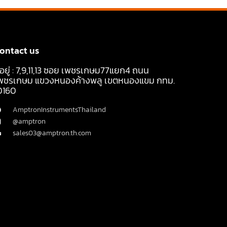
ontact us
ี่อยู่ : 7,9,11,13 ซอย เพชรเกษม77แยก4 ถนน
พชรเกษม แขวงหนองค้างพลู เขตหนองแขม กทม.
0160
AmptronInstrumentsThailand
@amptron
sales03@amptron.th.com