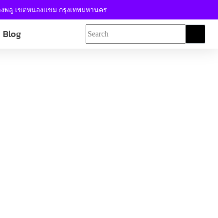
้างพลู เขตหนองแขม กรุงเทพมหานคร
Blog