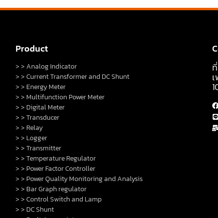
Product
C
ท
> > Analog Indicator
เ
> > Current Transformer and DC Shunt
1
> > Energy Meter
> > Multifunction Power Meter
> > Digital Meter
> > Transducer
> > Relay
> > Logger
> > Transmitter
> > Temperature Regulator
> > Power Factor Controller
> > Power Quality Monitoring and Analysis
> > Bar Graph regulator
> > Control Switch and Lamp
> > DC Shunt