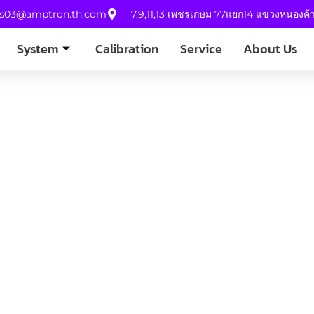
es03@amptron.th.com
7,9,11,13 เพชรเกษม 77แยก14 แขวงหนองค
System
Calibration
Service
About Us