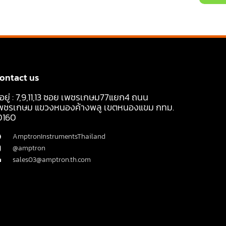
ontact us
ี่อยู่ : 7,9,11,13 ซอย เพชรเกษม77แยก4 ถนน
พชรเกษม แขวงหนองค้างพลู เขตหนองแขม กทม.
0160
AmptronInstrumentsThailand
@amptron
sales03@amptron.th.com