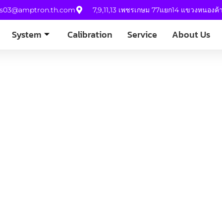
es03@amptron.th.com
7,9,11,13 เพชรเกษม 77แยก14 แขวงหนองค
System
Calibration
Service
About Us