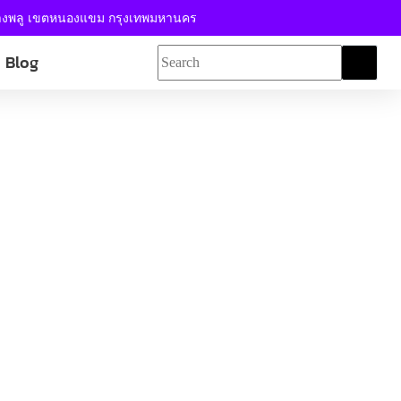
้างพลู เขตหนองแขม กรุงเทพมหานคร
Blog