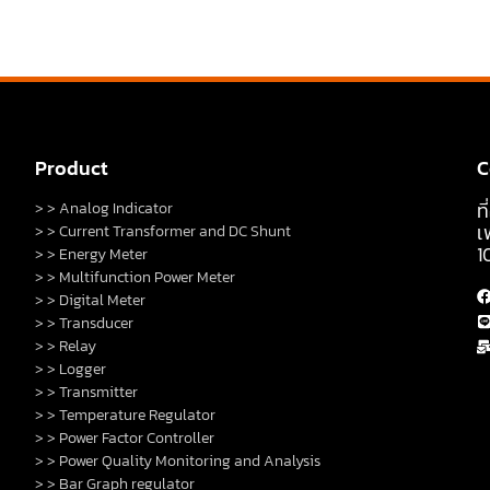
Product
C
ท
> > Analog Indicator
เ
> > Current Transformer and DC Shunt
1
> > Energy Meter
> > Multifunction Power Meter
> > Digital Meter
> > Transducer
> > Relay
> > Logger
> > Transmitter
> > Temperature Regulator
> > Power Factor Controller
> > Power Quality Monitoring and Analysis
> > Bar Graph regulator