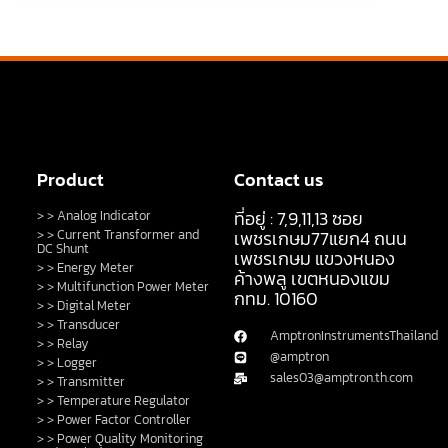
Product
Contact us
ที่อยู่ : 7,9,11,13 ซอย
> > Analog Indicator
> > Current Transformer and
เพชรเกษม77แยก4 ถนน
DC Shunt
เพชรเกษม แขวงหนอง
> > Energy Meter
ค้างพลู เขตหนองแขม
> > Multifunction Power Meter
กทม. 10160
> > Digital Meter
> > Transducer
AmptronInstrumentsThailand
> > Relay
@amptron
> > Logger
sales03@amptron.th.com
> > Transmitter
> > Temperature Regulator
> > Power Factor Controller
> > Power Quality Monitoring