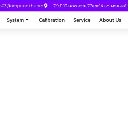
es03@amptron.th.com
7,9,11,13 เพชรเกษม 77แยก14 แขวงหนองค
System
Calibration
Service
About Us