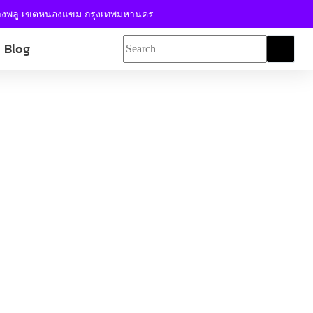
้างพลู เขตหนองแขม กรุงเทพมหานคร
Blog