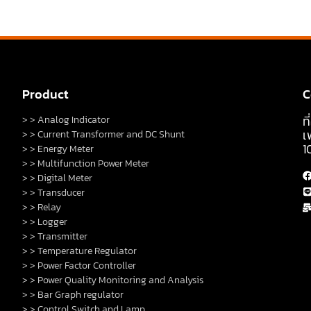
Product
C
ท
> > Analog Indicator
เ
> > Current Transformer and DC Shunt
1
> > Energy Meter
> > Multifunction Power Meter
> > Digital Meter
> > Transducer
> > Relay
> > Logger
> > Transmitter
> > Temperature Regulator
> > Power Factor Controller
> > Power Quality Monitoring and Analysis
> > Bar Graph regulator
> > Control Switch and Lamp