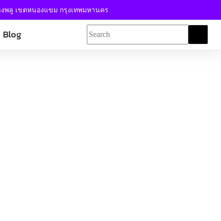
้างพลู เขตหนองแขม กรุงเทพมหานคร
Blog