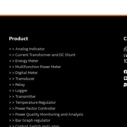
Product
C
ท
> > Analog Indicator
เ
> > Current Transformer and DC Shunt
1
> > Energy Meter
> > Multifunction Power Meter
> > Digital Meter
> > Transducer
> > Relay
> > Logger
> > Transmitter
> > Temperature Regulator
> > Power Factor Controller
> > Power Quality Monitoring and Analysis
> > Bar Graph regulator
> > Control Switch and Lamp