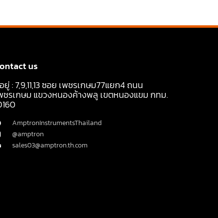
ontact us
ี่อยู่ : 7,9,11,13 ซอย เพชรเกษม77แยก4 ถนน
พชรเกษม แขวงหนองค้างพลู เขตหนองแขม กทม.
0160
AmptronInstrumentsThailand
@amptron
sales03@amptron.th.com