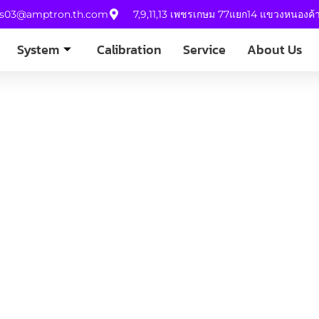
es03@amptron.th.com
7,9,11,13 เพชรเกษม 77แยก14 แขวงหนองค
System
Calibration
Service
About Us