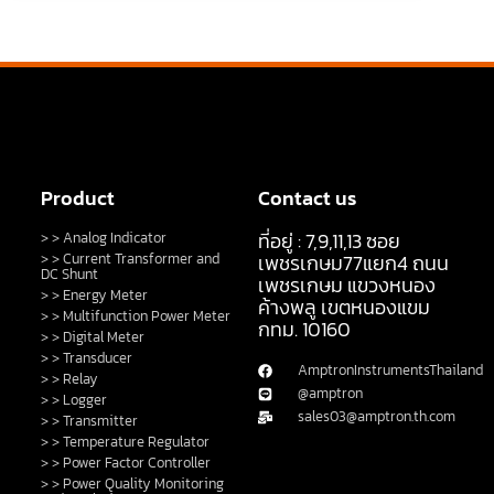
Product
Contact us
ที่อยู่ : 7,9,11,13 ซอย
> > Analog Indicator
> > Current Transformer and
เพชรเกษม77แยก4 ถนน
DC Shunt
เพชรเกษม แขวงหนอง
> > Energy Meter
ค้างพลู เขตหนองแขม
> > Multifunction Power Meter
กทม. 10160
> > Digital Meter
> > Transducer
AmptronInstrumentsThailand
> > Relay
@amptron
> > Logger
sales03@amptron.th.com
> > Transmitter
> > Temperature Regulator
> > Power Factor Controller
> > Power Quality Monitoring