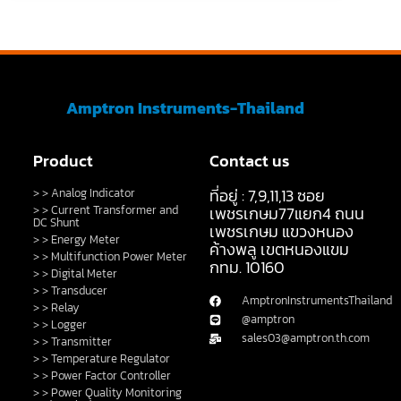
Amptron Instruments-Thailand
Product
Contact us
ที่อยู่ : 7,9,11,13 ซอย
> > Analog Indicator
> > Current Transformer and
เพชรเกษม77แยก4 ถนน
DC Shunt
เพชรเกษม แขวงหนอง
> > Energy Meter
ค้างพลู เขตหนองแขม
> > Multifunction Power Meter
กทม. 10160
> > Digital Meter
> > Transducer
AmptronInstrumentsThailand
> > Relay
@amptron
> > Logger
sales03@amptron.th.com
> > Transmitter
> > Temperature Regulator
> > Power Factor Controller
> > Power Quality Monitoring