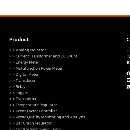
Product
C
ท
> > Analog Indicator
เ
> > Current Transformer and DC Shunt
1
> > Energy Meter
> > Multifunction Power Meter
> > Digital Meter
> > Transducer
> > Relay
> > Logger
> > Transmitter
> > Temperature Regulator
> > Power Factor Controller
> > Power Quality Monitoring and Analysis
> > Bar Graph regulator
> > Control Switch and Lamp