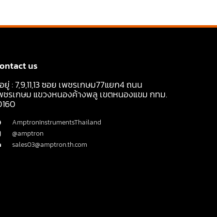
ontact us
ี่อยู่ : 7,9,11,13 ซอย เพชรเกษม77แยก4 ถนน
พชรเกษม แขวงหนองค้างพลู เขตหนองแขม กทม.
0160
AmptronInstrumentsThailand
@amptron
sales03@amptron.th.com