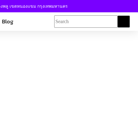
้างพลู เขตหนองแขม กรุงเทพมหานคร
Blog