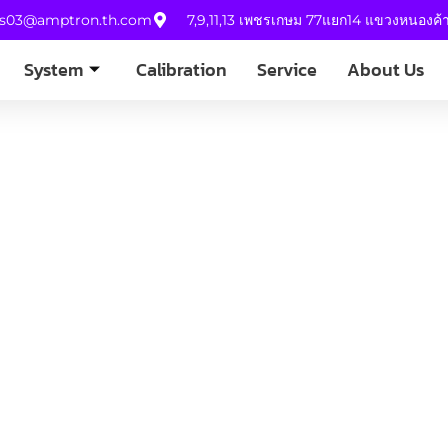
es03@amptron.th.com
7,9,11,13 เพชรเกษม 77แยก14 แขวงหนองค
System
Calibration
Service
About Us