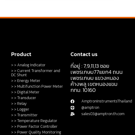
Product
Contact us
ที่อยู่ : 7,9,11,13 ซอย
> > Analog Indicator
> > Current Transformer and
เพชรเกษม77แยก4 ถนน
DC Shunt
เพชรเกษม แขวงหนอง
> > Energy Meter
ค้างพลู เขตหนองแขม
> > Multifunction Power Meter
กทม. 10160
> > Digital Meter
> > Transducer
AmptronInstrumentsThailand
> > Relay
@amptron
> > Logger
sales03@amptron.th.com
> > Transmitter
> > Temperature Regulator
> > Power Factor Controller
> > Power Quality Monitoring