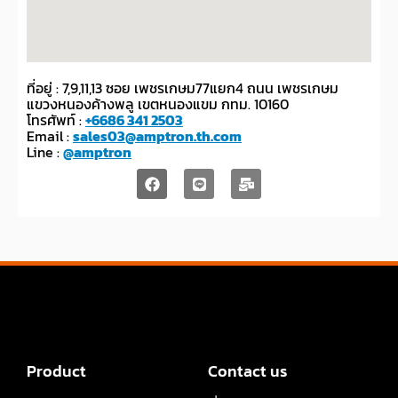
ที่อยู่ : 7,9,11,13 ซอย เพชรเกษม77แยก4 ถนน เพชรเกษม
แขวงหนองค้างพลู เขตหนองแขม กทม. 10160
โทรศัพท์ :
+6686 341 2503
Email :
sales03@amptron.th.com
Line :
@amptron
Product
Contact us