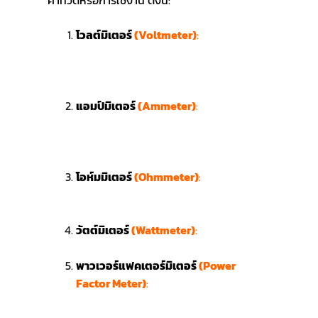
โวลต์มิเตอร์
(Voltmeter)
:
ใช้สำหรับการ
วัดแรงดันไฟฟ้า (Voltage) โดยทั่วไปใช้วัด
แรงดันไฟฟ้ากระแสตรง (DC) หรือ
กระแสสลับ (AC)
แอมป์มิเตอร์
(Ammeter)
:
ใช้สำหรับการ
วัดกระแสไฟฟ้า (Current) ในวงจร โดย
แอมป์มิเตอร์มักจะต้องต่อเข้ากับวงจรแบบ
อนุกรมเพื่อให้กระแสไฟฟ้าไหลผ่าน
โอห์มมิเตอร์
(Ohmmeter)
:
ใช้สำหรับการ
วัดค่าความต้านทานไฟฟ้า (Resistance)
ของตัวนำหรืออุปกรณ์ต่าง ๆ
วัตต์มิเตอร์
(Wattmeter)
:
ใช้สำหรับการ
วัดกำลังไฟฟ้า (Power) ซึ่งมักจะวัดเป็นวัตต์
พาวเวอร์แฟคเตอร์มิเตอร์
(Power
Factor Meter)
:
ใช้สำหรับการวัด
ตัวประกอบกำลัง (Power Factor) ในระบบ