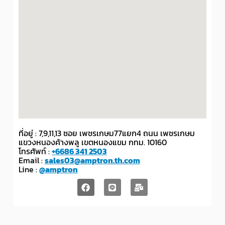
ที่อยู่ : 7,9,11,13 ซอย เพชรเกษม77แยก4 ถนน เพชรเกษม
แขวงหนองค้างพลู เขตหนองแขม กทม. 10160
โทรศัพท์ :
+6686 341 2503
Email :
sales03@amptron.th.com
Line :
@amptron