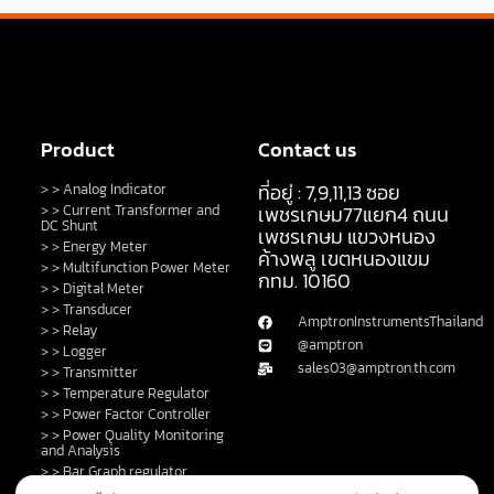
Product
Contact us
ที่อยู่ : 7,9,11,13 ซอย
> > Analog Indicator
> > Current Transformer and
เพชรเกษม77แยก4 ถนน
DC Shunt
เพชรเกษม แขวงหนอง
> > Energy Meter
ค้างพลู เขตหนองแขม
> > Multifunction Power Meter
กทม. 10160
> > Digital Meter
> > Transducer
AmptronInstrumentsThailand
> > Relay
@amptron
> > Logger
sales03@amptron.th.com
> > Transmitter
> > Temperature Regulator
> > Power Factor Controller
> > Power Quality Monitoring
and Analysis
> > Bar Graph regulator
> > Control Switch and Lamp