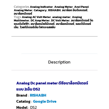
Analog Indicator
Analog Meter
Ansi Panel
Categories
,
,
Analog Meter
Catagory
RISHABH
อนาล็อก อินดิเคเตอร์
,
,
,
,
อนาล็อกมิเตอร์
Analog AC Volt Meter
analog meter
Analog
Tags
,
,
Multimeter
DC Amp Meter
DC Volt Meter
อนาล็อกมิเตอร์ วัด
,
,
,
แรงดันไฟฟ้า
อนาล็อคมัลติมิเตอร์
อนาล็อคมิเตอร์
แอมป์มิเตอร์
,
,
,
เข็ม
โวลท์มิเตอร์เข็ม ไฟกระแสสลับ
,
Description
Analog Dc panel meter ดีซีอนาล็อกมิเตอร์
แบบ 2เข็ม DS2
Brand
:
RISHABH
Catalog
:
Google Drive
Model
: DS2