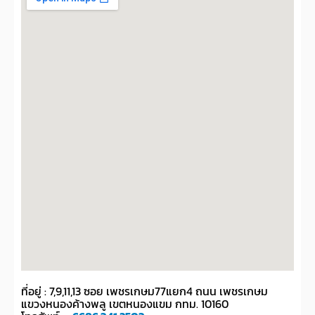
ที่อยู่ : 7,9,11,13 ซอย เพชรเกษม77แยก4 ถนน เพชรเกษม
แขวงหนองค้างพลู เขตหนองแขม กทม. 10160