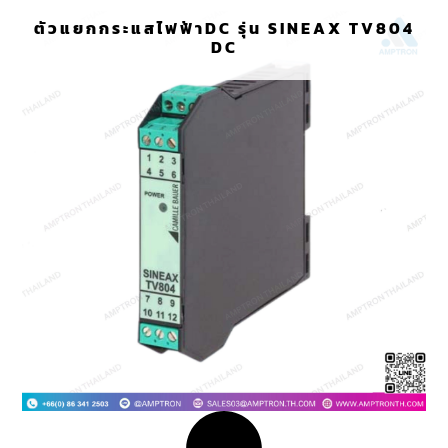
ตัวแยกกระแสไฟฟ้าDC รุ่น SINEAX TV804
DC