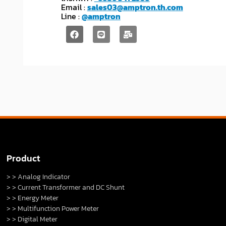
Email :
sales03@amptron.th.com
Line :
@amptron
Product
> > Analog Indicator
> > Current Transformer and DC Shunt
> > Energy Meter
> > Multifunction Power Meter
> > Digital Meter