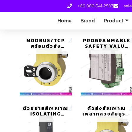
+66 086-341-2503
sal
Home
Brand
Product
MODBUS/TCP
PROGRAMMABLE
พร้อมตัวส่ง
SAFETY VALUE
สัญญาณ POE
CONVERTER
HOLLOW-SHAFT
SINEAX VC604S
สำหรับตำแหน่ง
เชิงมุม รุ่น KINAX
HW730
ตัวขยายสัญญาณ
ตัวส่งสัญญาณ
ISOLATING
เพลากลวงสัมบูรณ์
AMPLIFIER
สำหรับตำแหน่ง
UNIPOLAR/BIPO
เชิงมุม รุ่น KINAX
LAR รุ่น RISH
HW730/HW730-