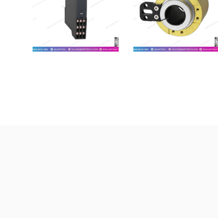
DUCER
EX