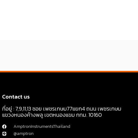
Contact us
ที่อยู่ : 7,9,11,13 ซอย เพชรเกษม77แยก4 ถนน เพชรเกษม
แขวงหนองค้างพลู เขตหนองแขม กทม. 10160
AmptronInstrumentsThailand
@amptron