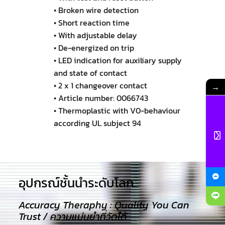
• Broken wire detection
• Short reaction time
• With adjustable delay
• De-energized on trip
• LED indication for auxiliary supply
and state of contact
• 2 x 1 changeover contact
→
• Article number: 0066743
• Thermoplastic with V0-behaviour
according UL subject 94
อุปกรณ์ชั้นนำระดับโลก​
Accuracy Theraphy : Quality You Can
Trust / ความแม่นยำที่วัดได้