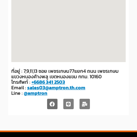
ที่อยู่ : 7,9,11,13 ซอย เพชรเกษม77แยก4 ถนน เพชรเกษม
แขวงหนองค้างพลู เขตหนองแขม กทม. 10160
โทรศัพท์ :
+6686 341 2503
Email :
sales03@amptron.th.com
Line :
@amptron