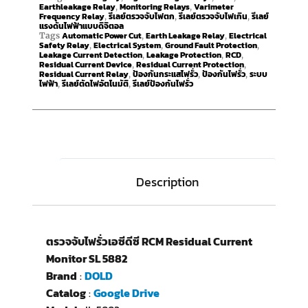
Earthleakage Relay
Monitoring Relays
Varimeter
,
,
Frequency Relay
รีเลย์ตรวจจับไฟตก
รีเลย์ตรวจจับไฟเกิน
รีเลย์
,
,
,
แรงดันไฟฟ้าแบบดิจิตอล
Automatic Power Cut
Earth Leakage Relay
Electrical
Tags
,
,
Safety Relay
Electrical System
Ground Fault Protection
,
,
,
Leakage Current Detection
Leakage Protection
RCD
,
,
,
Residual Current Device
Residual Current Protection
,
,
Residual Current Relay
ป้องกันกระแสไฟรั่ว
ป้องกันไฟรั่ว
ระบบ
,
,
,
ไฟฟ้า
รีเลย์ตัดไฟอัตโนมัติ
รีเลย์ป้องกันไฟรั่ว
,
,
Description
ตรวจจับไฟรั่วเอซีดีซี RCM Residual Current
Monitor SL 5882
Brand
:
DOLD
Catalog
:
Google Drive