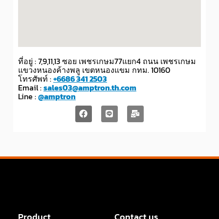
ที่อยู่ : 7,9,11,13 ซอย เพชรเกษม77แยก4 ถนน เพชรเกษม
แขวงหนองค้างพลู เขตหนองแขม กทม. 10160
โทรศัพท์ :
+6686 341 2503
Email :
sales03@amptron.th.com
Line :
@amptron
Product
Contact us