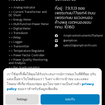
ที่อยู่ : 7,9,11,13 ซอย
> > Analog Indicator
> > Current Transformer and
เพชรเกษม77แยก4 ถนน
DC Shunt
เพชรเกษม แขวงหนอง
> > Energy Meter
ค้างพลู เขตหนองแขม
> > Multifunction Power Meter
กทม. 10160
> > Digital Meter
> > Transducer
AmptronInstrumentsThailand
> > Relay
@amptron
> > Logger
sales03@amptron.th.com
> > Transmitter
> > Temperature Regulator
> > Power Factor Controller
> > Power Quality Monitoring
and Analysis
> > Bar Graph regulator
> > Control Switch and Lamp
เราใช้คุกกี้เพื่อให้คุณได้รับประสบการณ์การท่องเว็บที่ดีที่สุด ปรับ
> > DC Shunt
แต่งเนื้อหาเว็บไซต์ของเรา วิเคราะห์การเข้าชม และแสดง
> > Fault Annunciator
privacy
โฆษณาที่เกี่ยวข้องแก่คุณ ดูนโยบายความเป็นส่วนตัว
> > GPS Clock and System
policy
ของเราสำหรับข้อมูลเพิ่มเติม
> > Privacy Policy
Copyright 2025 © All rights Reserved.
Settings
ยอมรับ